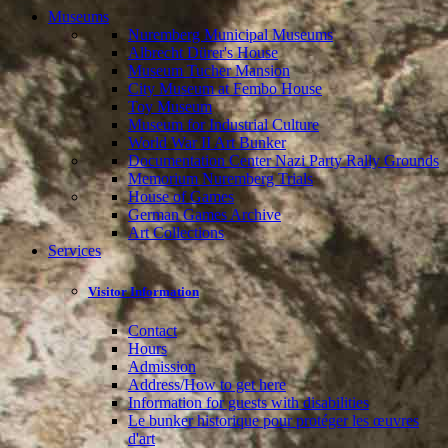
Museums
Nuremberg Municipal Museums
Albrecht Dürer's House
Museum Tucher Mansion
City Museum at Fembo House
Toy Museum
Museum for Industrial Culture
World War II Art Bunker
Documentation Center Nazi Party Rally Grounds
Memorium Nuremberg Trials
House of Games
German Games Archive
Art Collections
Services
Visitor Information
Contact
Hours
Admission
Address/How to get here
Information for guests with disabilities
Le bunker historique pour protéger les œuvres
d'art