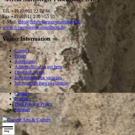
Tél. +49 (0)911 22 70 66
Fax +49 (0)911 230 - 55 91
E-Mail:
info@felsengaenge-nuernberg.de
www.felsengaenge-nuernberg.de
Visitor Information
Contact
Hours
Admission
Address/How to get here
Disabled access
Information aux visiteurs
Información para el visitante
Contact
Imprint
Data Privacy Policy
Sitemap