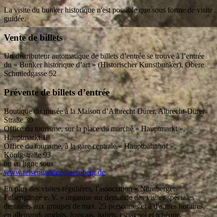
La visite du bunker historique n'est possible que sous forme de visite
guidée.
Vente de billets
Un distributeur automatique de billets d’entrée se trouve à l’entrée
du « Bunker historique d’art » (Historischer Kunstbunker), Obere
Schmiedgasse 52
Prévente de billets d’entrée
Boutique du musée à la Maison d’Albrecht Dürer, Albrecht-Dürer-
Straße 30
Office du tourisme, sur la place du marché « Hauptmarkt »,
Hauptmarkt 18
Office du tourisme, à la gare centrale « Hauptbahnhof »,
Königstraße 93
ou en ligne sous
www.felsengaenge-nuernberg.de
En plus des visites régulières, l'association « Nürnberger
Felsengänge e. V. » organise sur demande des visites spéciales
destinées aux groupes de max. 25 personnes et à d'autres horaires,
en allemand, anglais, français, italien, espagnol et tchèque.