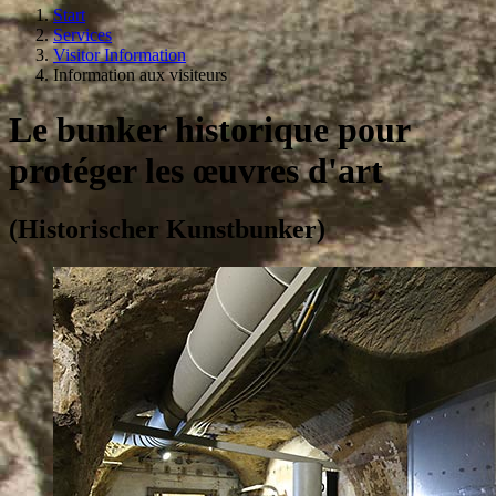
Start
Services
Visitor Information
Information aux visiteurs
Le bunker historique pour
protéger les œuvres d'art
(Historischer Kunstbunker)