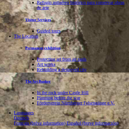
Refugio antiaéreo histórico para conservar obras
de arte
Visitor Services
Guided tours
The Location
Permanent exhibition
Protecting art from air raids
Art works
Rebuilding a destroyed city
The Art Bunker
In the rock under Castle Hill
Planning before the war
Förderverein Nürnberger Felsengänge e.V.
Languages
Deutsch
Français (brève information)
Español (breve información)