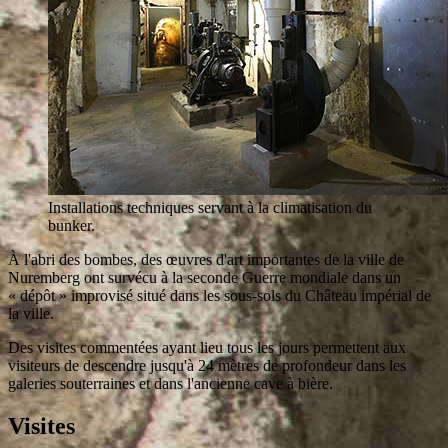
Installations techniques servant à la climatisation du
bunker.
À l'abri des bombes, des œuvres d'art importantes de la ville de
Nuremberg ont survécu à la seconde Guerre mondiale dans un
« dépôt » improvisé situé dans les sous-sols du Château impérial de
la ville.
Des visites commentées ayant lieu tous les jours permettent aux
visiteurs de descendre jusqu'à 24 mètres de profondeur dans les
galeries souterraines et dans l'ancienne cave à bière.
Visites