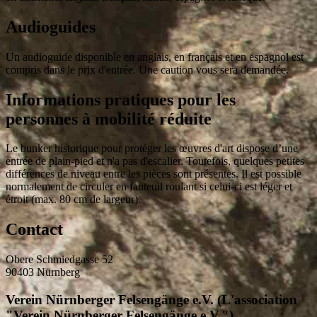
Audioguides
Un audioguide disponible en anglais, en français et en espagnol est
compris dans le prix d'entrée. Une caution vous sera demandée.
Informations pratiques pour les
personnes à mobilité réduite
Le bunker historique pour protéger les œuvres d'art dispose d’une
entrée de plain-pied et n'a pas d'escalier. Toutefois, quelques petites
différences de niveau entre les pièces sont présentes. Il est possible
normalement de circuler en fauteuil roulant si celui-ci est léger et
étroit (max. 80 cm de largeur).
Contact
Obere Schmiedgasse 52
90403 Nürnberg
Verein Nürnberger Felsengänge e.V. (L'association
"Verein Nürnberger Felsengänge e.V.")